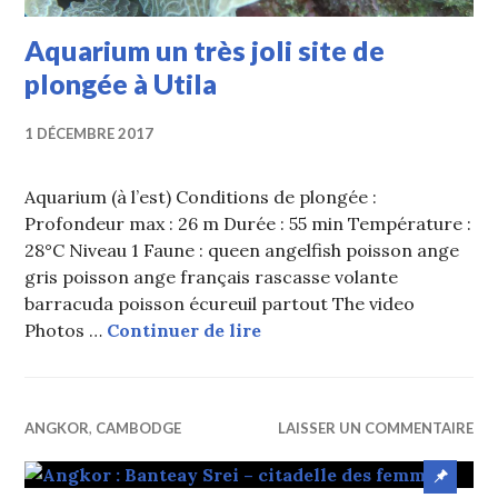
Aquarium un très joli site de
plongée à Utila
1 DÉCEMBRE 2017
Aquarium (à l’est) Conditions de plongée :
Profondeur max : 26 m Durée : 55 min Température :
28°C Niveau 1 Faune : queen angelfish poisson ange
gris poisson ange français rascasse volante
barracuda poisson écureuil partout The video
Aquarium un très joli site
Photos …
Continuer de lire
ANGKOR
,
CAMBODGE
LAISSER UN COMMENTAIRE
Article