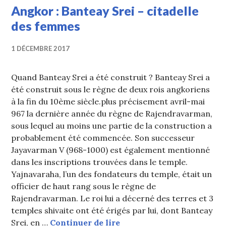
mis
Angkor : Banteay Srei – citadelle
en
des femmes
avant
1 DÉCEMBRE 2017
Quand Banteay Srei a été construit ? Banteay Srei a
été construit sous le règne de deux rois angkoriens
à la fin du 10ème siècle.plus précisement avril-mai
967 la dernière année du règne de Rajendravarman,
sous lequel au moins une partie de la construction a
probablement été commencée. Son successeur
Jayavarman V (968-1000) est également mentionné
dans les inscriptions trouvées dans le temple.
Yajnavaraha, l’un des fondateurs du temple, était un
officier de haut rang sous le règne de
Rajendravarman. Le roi lui a décerné des terres et 3
temples shivaite ont été érigés par lui, dont Banteay
Angkor : Banteay Srei – c
Srei, en …
Continuer de lire