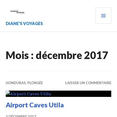
Aller
au
MEN
contenu
PRIN
principal
DIANE'S VOYAGES
Mois :
décembre 2017
HONDURAS
,
PLONGÉE
LAISSER UN COMMENTAIRE
Airport Caves Utila
2 DÉCEMBRE 2017