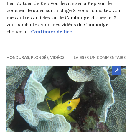
Les statues de Kep Voir les singes à Kep Voir le
coucher de soleil sur la plage Si vous souhaitez voir
mes autres articles sur le Cambodge cliquez ici Si
vous souhaitez voir mes vidéos du Cambodge
Kep : Jour 1 Ancienne cit
cliquez ici.
Continuer de lire
HONDURAS
,
PLONGÉE
,
VIDÉOS
LAISSER UN COMMENTAIRE
Article
mis
en
avant