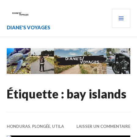
Aller
au
MEN
contenu
PRIN
principal
DIANE'S VOYAGES
Étiquette :
bay islands
HONDURAS
,
PLONGÉE
,
UTILA
LAISSER UN COMMENTAIRE