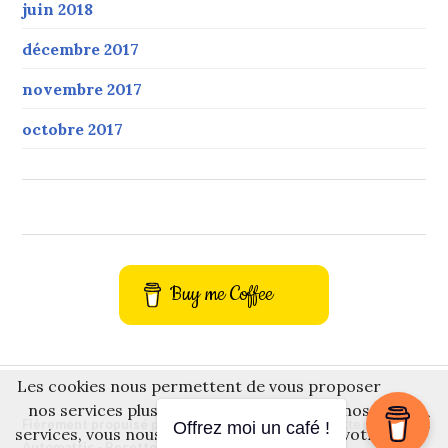
juin 2018
décembre 2017
novembre 2017
octobre 2017
Buy me Coffee
Les cookies nous permettent de vous proposer
nos services plus facilement. En utilisant nos
Fièrement propulsé par WordPress
Thème Gazette par
Offrez moi un café !
services, vous nous donnez expressément votre
Automattic
-
Recettes
.