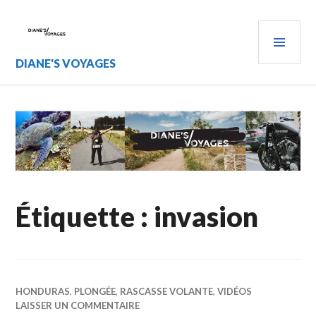
Aller
au
MEN
contenu
PRIN
principal
DIANE'S VOYAGES
Étiquette :
invasion
HONDURAS
,
PLONGÉE
,
RASCASSE VOLANTE
,
VIDÉOS
LAISSER UN COMMENTAIRE