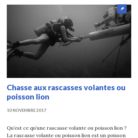
Article
mis
en
avant
Chasse aux rascasses volantes ou
poisson lion
10 NOVEMBRE 2017
Qu’est ce qu’une rascasse volante ou poisson lion ?
La rascasse volante ou poisson lion est un poisson