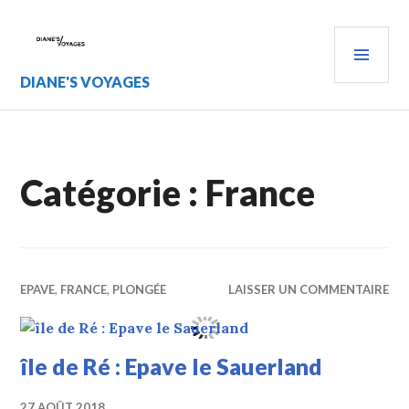
Aller
au
MEN
contenu
PRIN
principal
DIANE'S VOYAGES
Catégorie :
France
EPAVE
,
FRANCE
,
PLONGÉE
LAISSER UN COMMENTAIRE
île de Ré : Epave le Sauerland
27 AOÛT 2018