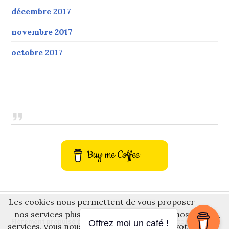
décembre 2017
novembre 2017
octobre 2017
Buy me Coffee
Les cookies nous permettent de vous proposer
nos services plus facilement. En utilisant nos
Fièrement propulsé par WordPress
Thème Gazette par
Offrez moi un café !
services, vous nous donnez expressément votre